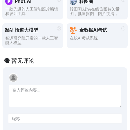
Phot.AI
转图阁
一款先进的人工智能照片编辑
转图阁,提供在线位图转矢量
和设计工具
图，批量抠图，图片变清，无
损放大，图片上色，天空替换
等等图片在线批量处理功能，
也有人脸素描，人脸漫画，人
悟道大模型
金数据AI考试
脸修复等等智能人脸美颜功
能。
智源研究院开发的一款人工智
在线AI考试系统
能大模型
暂无评论