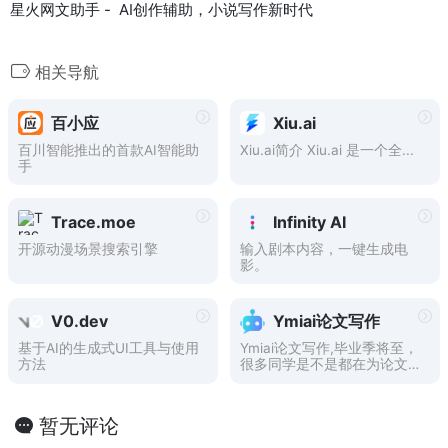
星火网文助手 - AI创作辅助，小说写作新时代
相关导航
百小应
Xiu.ai
百川智能推出的首款AI智能助
Xiu.ai简介 Xiu.ai 是一个全...
手
Trace.moe
Infinity AI
开源动漫场景搜索引擎
输入剧本内容，一键生成电
影。
V0.dev
Ymiai论文写作
基于AI的生成式UI工具与使用
Ymiai论文写作,毕业季将至，
方法
很多同学是不是都在为论文抓
狂？ 既要白天上班实习 又要
晚上熬夜改论文，写实习报
告...... 每天都焦虑的苦不堪
暂无评论
言，但不要慌，今天我将手把
手教大家如何利用Ymiai快速