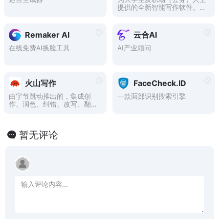
提供的全新智能写作软件。提
供全文生成、大纲生成、文章
改写、续写、扩写、AI问答以
及在各类根据您输入需求自动
Remaker AI
云合AI
生成您需要的文本等AI功能。
在线免费AI换脸工具
AI产业顾问
火山写作
FaceCheck.ID
由字节跳动推出的，集成创
一款面部识别搜索引擎
作、润色、纠错、改写、翻译
等能力的中英文AI写作助手。
暂无评论