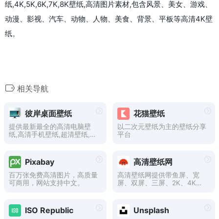
纸,4K,5K,6K,7K,8K壁纸,高清图片素材,包含风景、美女、游戏、
动漫、影视、汽车、动物、人物、美食、背景、平板等高清4K壁
纸。
相关导航
彼岸桌面壁纸
花猫壁纸
提供最新最全的高清电脑壁
以二次元壁纸为主的壁纸分享
纸,高清手机壁纸,超清壁纸,原
平台
创壁纸,包括风景、美女、动
漫、日历、唯美、动态、汽车
等精选好看的壁纸。
Pixabay
高清壁纸网
百万张免费高清图片，高质量
高清壁纸网提供带鱼屏、宽
可商用，网站支持中文。
屏、双屏、三屏、2K、4K、5
K、8K、12K等超清无水印壁
纸下载。
ISO Republic
Unsplash