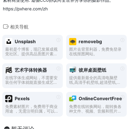
素材商业使用. 遵循CC0协议向全世界分享你的摄影作品。
https://pxhere.com/zh
相关导航
Unsplash
removebg
最初是个博客，现已发展成视
图片去背景利器，免费免登录
觉社区。提供高品质图片素
在线抠图网站。
材，可免费用在任何地方。
艺术字体转换器
彼岸桌面壁纸
在线字体生成网站，不需要安
提供最新最全的高清电脑壁
装任何字体就能直接生成艺术
纸,高清手机壁纸,超清壁纸,原
字图片
创壁纸,包括风景、美女、动
漫、日历、唯美、动态、汽车
等精选好看的壁纸。
Pexels
OnlineConvertFree
免费素材图片，免费用于商业
免费在线转换网站，能转换各
用途 ，无需注明归属，可以
种文件、视频、音频和照片
在任何地方使用。
等。
暂无评论