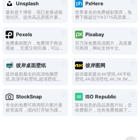
免费下载。
Unsplash
PxHere
最初是个博客，现已发展成视
世界著名的免费摄影图库，免
觉社区。提供高品质图片素
费下载超过1143715高质量图
材，可免费用在任何地方。
片素材商业使用. 遵循CC0协
议向全世界分享你的摄影作
品。
Pexels
Pixabay
免费素材图片，免费用于商业
百万张免费高清图片，高质量
用途 ，无需注明归属，可以
可商用，网站支持中文。
在任何地方使用。
彼岸桌面壁纸
彼岸图网
提供最新最全的高清电脑壁
提供最新最全4K壁纸,4K手机
纸,高清手机壁纸,超清壁纸,原
壁纸,4K高清壁纸,4K,5K,6K,7
创壁纸,包括风景、美女、动
K,8K壁纸,高清图片素材,包含
漫、日历、唯美、动态、汽车
风景、美女、游戏、动漫、影
等精选好看的壁纸。
视、汽车、动物、人物、美
StockSnap
ISO Republic
食、背景、平板等高清4K壁
纸。
专业的免费可商用照片图片素
富有创意的高品质图片站，含
材资源库，国内打开较为缓
收费图片，也有免费视频下
慢。
载。