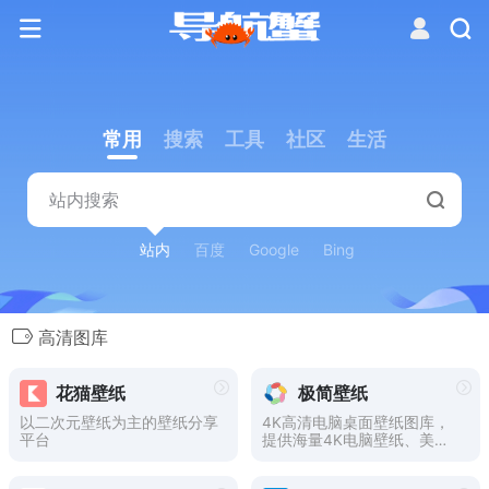
常用
搜索
工具
社区
生活
站内
百度
Google
Bing
高清图库
花猫壁纸
极简壁纸
以二次元壁纸为主的壁纸分享
4K高清电脑桌面壁纸图库，
平台
提供海量4K电脑壁纸、美
女、动漫、风景、4k高清、4
k超清、电脑壁纸桌面等图片