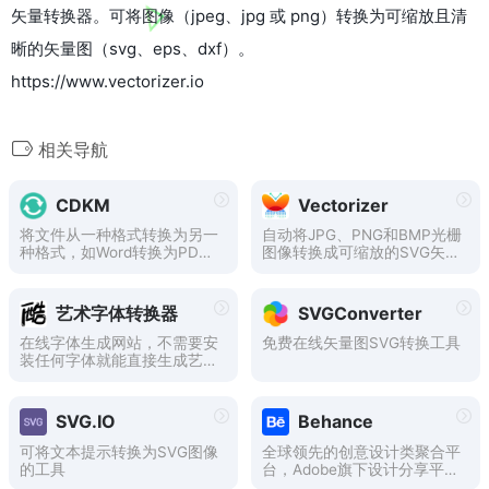
矢量转换器。可将图像（jpeg、jpg 或 png）转换为可缩放且清
晰的矢量图（svg、eps、dxf）。
https://www.vectorizer.io
相关导航
CDKM
Vectorizer
将文件从一种格式转换为另一
自动将JPG、PNG和BMP光栅
种格式，如Word转换为PD
图像转换成可缩放的SVG矢量
F、PDF转换为JPG、EPUB转
图像。
换为MOBI、WEBP转换为JP
G、SVG转换为PNG、MOV转
艺术字体转换器
SVGConverter
换为MP4、MP4转换为MP
3、M4A转换为MP3。
在线字体生成网站，不需要安
免费在线矢量图SVG转换工具
装任何字体就能直接生成艺术
字图片
SVG.IO
Behance
可将文本提示转换为SVG图像
全球领先的创意设计类聚合平
的工具
台，Adobe旗下设计分享平
台，全球各类设计大神都用。