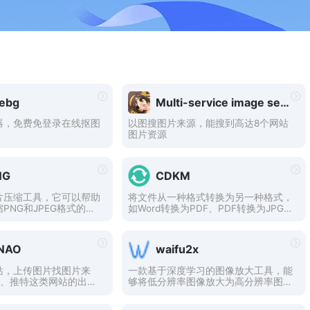
ebg
Multi-service image search
器，免费免登录在线抠图
以图搜图片来源，能搜到高达8个网站
图片资源
NG
CDKM
片压缩工具，它可以帮助
将文件从一种格式转换为另一种格式，
PNG和JPEG格式的图
如Word转换为PDF、PDF转换为JPG、
件大小，提高网站的加载
EPUB转换为MOBI、WEBP转换为JP
能保持高质量的图片分辨
G、SVG转换为PNG、MOV转换为MP
要将需要压缩的图片上传
4、MP4转换为MP3、M4A转换为MP
NAO
waifu2x
G的网站，即可获得压缩后的
3。
，非常方便实用。
站，上传图片找图片来
一款基于深度学习的图像放大工具，能
站、推特这类网站的出
够将低分辨率图像放大为高分辨率图像
并保持图像质量，同时还能去除噪点和
保留细节。它支持多种图像格式，包括j