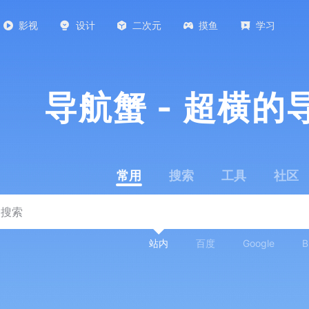
影视
设计
二次元
摸鱼
学习
导航蟹 - 超横的
常用
搜索
工具
社区
站内
百度
Google
B