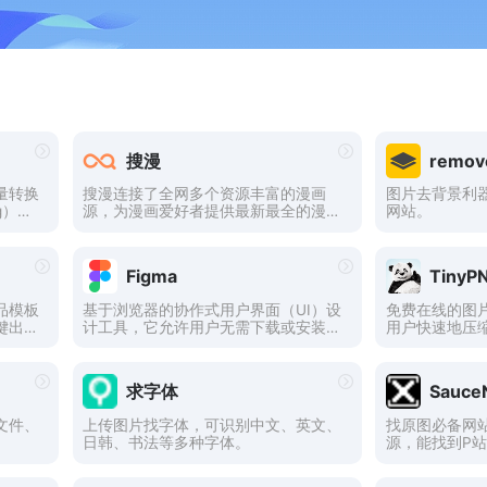
搜漫
remov
量转换
搜漫连接了全网多个资源丰富的漫画
图片去背景利
g）转
源，为漫画爱好者提供最新最全的漫画
网站。
、ep
资源搜索服务，带你享受一站式看遍全
网漫画的极致体验
Figma
TinyP
品模板
基于浏览器的协作式用户界面（UI）设
免费在线的图
键出
计工具，它允许用户无需下载或安装任
用户快速地压缩
拼图、
何软件，只需通过浏览器即可访问和使
片，以减小文
海报设
用。还支持跨平台使用，包括Window
速度，同时还
设计不
s、macOS、Linux和Chrome OS等主
率。用户只需
求字体
Sauce
流操作系统以及移动设备上的iOS和An
至TinyPN
droid操作系统。
图片下载链接
文件、
上传图片找字体，可识别中文、英文、
找原图必备网
日韩、书法等多种字体。
源，能找到P
处。