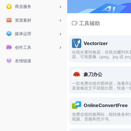
商业服务
资源素材
工具辅助
媒体运营
Vectorizer
创作工具
在线矢量转换器，在线光栅到矢
器。可将图像（jpeg、jpg 或 pn
友情链接
换为可缩放且清晰的矢量图（svg
s、dxf）。
象刀办公
一款免费在线作图神器，海量作
直接修改文字就能出图，快速一
图。提供PPT模板、简历模板、
电商图、广告设计、平面设计、
计等高质量作品，用象刀办公做
OnlineConvertFree
求人操作简单易上手。
免费在线转换网站，能转换各种
视频、音频和照片等。