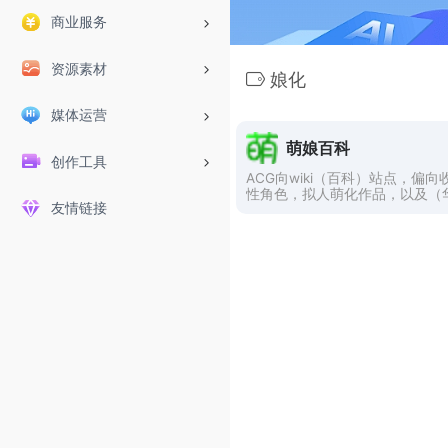
商业服务
资源素材
娘化
媒体运营
萌娘百科
创作工具
ACG向wiki（百科）站点，偏向
性角色，拟人萌化作品，以及（
友情链接
作者的）原创作品。