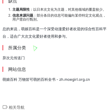
缺点
主题局限性
：以日本次文化为主题，对其他领域的覆盖较少。
信息来源问题
：部分条目的信息可能偏向某些特定文化观点，
用户需自行甄别。
总的来说，萌娘百科是一个深受动漫爱好者欢迎的综合性百科平
台，适合广大次文化爱好者使用和参与。
所属分类
异次元传送门
网站信息
萌娘百科 万物皆可萌的百科全书 - zh.moegirl.org.cn
相关导航