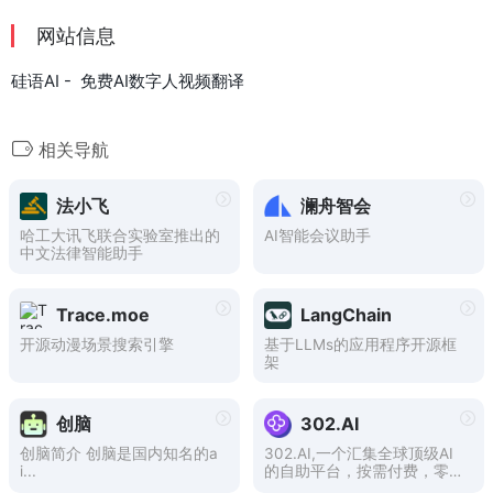
网站信息
硅语AI - 免费AI数字人视频翻译
相关导航
法小飞
澜舟智会
哈工大讯飞联合实验室推出的
AI智能会议助手
中文法律智能助手
Trace.moe
LangChain
开源动漫场景搜索引擎
基于LLMs的应用程序开源框
架
创脑
302.AI
创脑简介 创脑是国内知名的a
302.AI,一个汇集全球顶级AI
i...
的自助平台，按需付费，零月
费，零门槛使用各种类型AI。