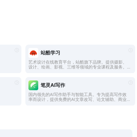
站酷学习
艺术设计在线教育平台，站酷旗下品牌。提供摄影、
设计、绘画、影视、三维等领域的专业课程及服务。
不论是零基础的设计爱好者、亟待入行的设计新人，
还是自驱进阶的设计从业者，都可以通过3000余门包
罗万象的在线课程。
笔灵AI写作
国内领先的AI写作助手与智能工具。专为提高写作效
率而设计，提供免费的AI文章改写、论文辅助、商业
计划书撰写等服务。无论是学术写作还是商业文案，
笔灵AI写作都能快速生成高质量内容，简化您的写作
过程。