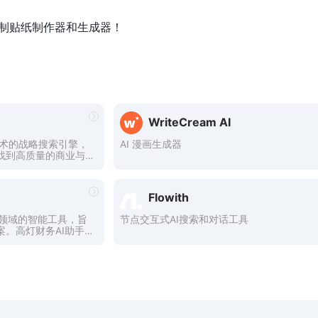
费在线定制贴纸制作器和生成器！
WriteCream AI
了AI技术的战略搜索引擎，
AI 漫画生成器
找到高质量的商业与
Flowith
税领域的智能工具，旨
节点交互式AI搜索和对话工具
。高灯财务AI助手
帮助用户简化财税工