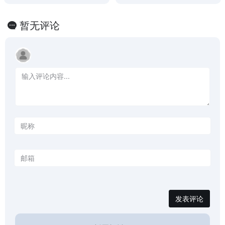
免费生成千字大纲，我们拥有
自己微调的开源大模型、论文
生成内容质量稳定性高、逻辑
暂无评论
清晰、架构严谨，生成文献在
知网真实可查，覆盖从本科、
专科大学生到成人教育专升本
的全品类。
发表评论