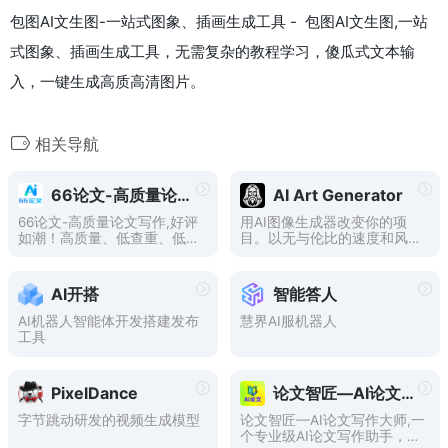
包图AI文生图-一站式图象、插画生成工具 - 包图AI文生图,一站
式图象、插画生成工具，无需复杂的教程学习，傻瓜式文本输
入，一键生成高质高清图片。
相关导航
66论文-高质量论文写作
AI Art Generator
66论文-高质量论文写作,好评
用AI图像生成器改变你的项
如潮！高质量、低查重、低AI
目。以无与伦比的速度和风格
GC率。免费大纲，支持毕业
生成高质量的AI图像，提升您
论文、期刊论文等，提供开题
的创意视野。
报告、任务书、答辩PPT，无
AI开搭
智能答人
限制生成大纲等十多种论文生
成。
AI机器人智能体开发搭建发布
慧界AI服机器人
工具
PixelDance
论文智匠—AI论文写作大师
字节跳动研发的视频生成模型
论文智匠—AI论文写作大师,一
个专业级AI论文写作助手，可