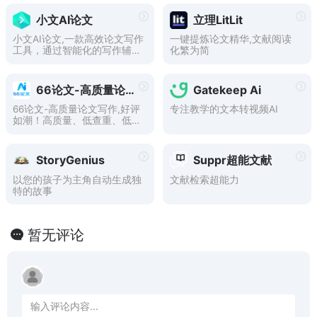
小文AI论文
立理LitLit
小文AI论文,一款高效论文写作
一键提炼论文精华,文献阅读
工具，通过智能化的写作辅助
化繁为简
功能，帮助用户轻松撰写高质
量论文。无论是专科、本科、
硕士研究生还是在职人员，都
66论文-高质量论文写作
Gatekeep Ai
可以在短时间内完成论文的撰
写。
66论文-高质量论文写作,好评
专注教学的文本转视频AI
如潮！高质量、低查重、低AI
GC率。免费大纲，支持毕业
论文、期刊论文等，提供开题
报告、任务书、答辩PPT，无
StoryGenius
Suppr超能文献
限制生成大纲等十多种论文生
成。
以您的孩子为主角自动生成独
文献检索超能力
特的故事
暂无评论