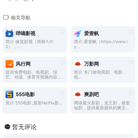
相关导航
哔嘀影视
爱壹帆
简介 缘觉影视（简称YJY
简介 爱壹帆（https://www.i
S），...
y...
风行网
万影网
提供免费电影、电视剧、综
简介 专门做电视剧、电影、
艺、动漫、体育等视频内容的
电...
在线观看和下载。累积7亿用
户的全平台，为传媒机构和品
牌客户开设了官方视频服务账
555电影
爽剧吧
号，通过大数据分析与个性推
荐订阅技术，实现海量独家内
简介 555电影_最新Netflix新...
网络最火新剧，龙王剧，最新
容与用户个性需求即时匹配。
短剧，提供最新最快的爽文短
剧视频。
暂无评论