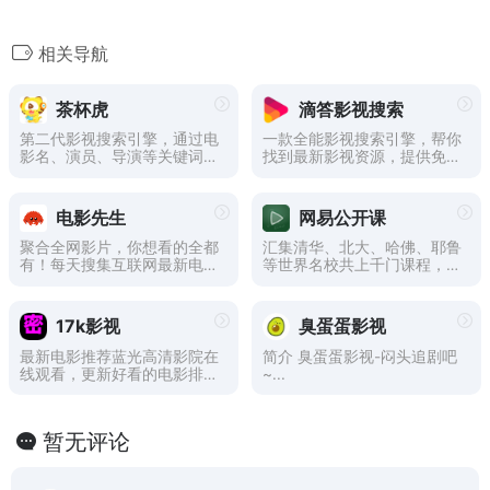
相关导航
茶杯虎
滴答影视搜索
第二代影视搜索引擎，通过电
一款全能影视搜索引擎，帮你
影名、演员、导演等关键词进
找到最新影视资源，提供免费
行搜索，直达电影资源站，与
影视搜索与在线播放。
茶杯狐、51搜剧、电影淘淘、
电影狗等引擎不同的是增加了
电影先生
网易公开课
影视评论以及剧情详细介绍，
未来会增加影视下载，让电影
聚合全网影片，你想看的全都
汇集清华、北大、哈佛、耶鲁
搜索类更高效、更便捷、更精
有！每天搜集互联网最新电影
等世界名校共上千门课程，覆
准！
和电视剧，为广大用户免费提
盖科学、经济、人文、哲学等
供无广告在线观看电影和电视
22个领域
剧服务，及时收录最新、最
17k影视
臭蛋蛋影视
热、最全的电影大片,高清正
版免费看。
最新电影推荐蓝光高清影院在
简介 臭蛋蛋影视-闷头追剧吧
线观看，更新好看的电影排行
~...
榜，免费在线观看爱情电影动
作片、喜剧片、爱情片、搞笑
片等全新电影。
暂无评论