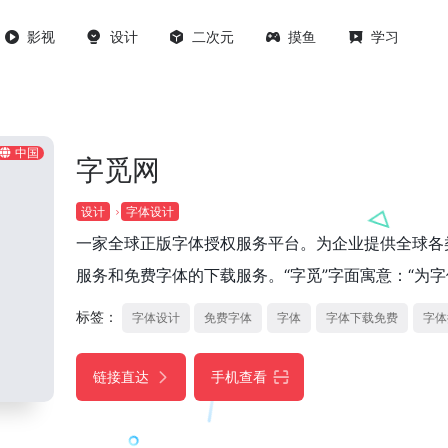
影视
设计
二次元
摸鱼
学习
中国
字觅网
设计
字体设计
一家全球正版字体授权服务平台。为企业提供全球各
服务和免费字体的下载服务。“字觅”字面寓意：“为字
标签：
字体设计
免费字体
字体
字体下载免费
字体
链接直达
手机查看