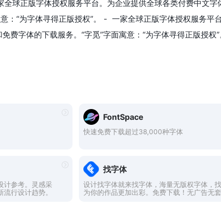
）是一家全球正版字体授权服务平台。为企业提供全球各类付费中
寓意：“为字体寻得正版授权”。 - 一家全球正版字体授权服务
免费字体的下载服务。“字觅”字面寓意：“为字体寻得正版授权”
FontSpace
快速免费下载超过38,000种字体
找字体
设计参考。灵感采
设计找字体就来找字体，海量无版权字体，
新流行设计趋势。
为你的作品更加出彩。免费下载！无广告无
速下载！