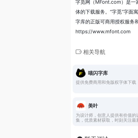
字觅网（MFont.com
体的下载服务。“字觅”字面
字库的正版可商用授权服务和
https://www.mfont.com
相关导航
喵闪字库
提供免费商用和免版权字体下载
美叶
为设计师，创意人提供有价值的
集，优质素材获取，时刻关注最