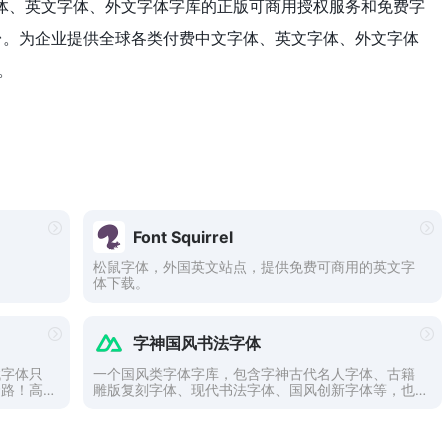
文字体、英文字体、外文字体字库的正版可商用授权服务和免费字
平台。为企业提供全球各类付费中文字体、英文字体、外文字体
。
Font Squirrel
松鼠字体，外国英文站点，提供免费可商用的英文字
体下载。
字神国风书法字体
找字体只
一个国风类字体字库，包含字神古代名人字体、古籍
套路！高
雕版复刻字体、现代书法字体、国风创新字体等，也
包含隶书、楷书、行书、草书等经典字体，提供正版
字体免费下载，开展字神国风宝藏计划，接受字体投
稿与字体合作。