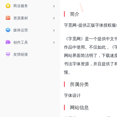
商业服务
简介
资源素材
字觅网-提供正版字体授权服
媒体运营
《字觅网》是一个提供中文
创作工具
作品中使用。不仅如此，《
友情链接
网站界面简洁明了，下载速
书法字体资源，并且提供了
慢。
所属分类
字体设计
网站信息