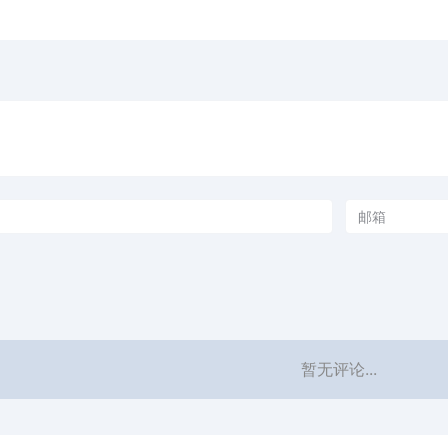
暂无评论...