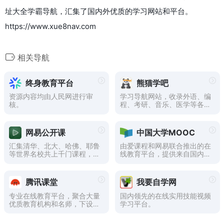
址大全学霸导航，汇集了国内外优质的学习网站和平台。
https://www.xue8nav.com
相关导航
终身教育平台
熊猫学吧
资源内容均由人民网进行审
学习导航网站，收录外语、编
核。
程、考研、音乐、医学等各领
域学习网站
网易公开课
中国大学MOOC
汇集清华、北大、哈佛、耶鲁
由爱课程和网易联合推出的在
等世界名校共上千门课程，覆
线教育平台，提供来自国内外
盖科学、经济、人文、哲学等
高校的海量免费课程，包括计
22个领域
算机科学、外语学习、人文社
科等多个领域。平台采用自主
腾讯课堂
我要自学网
研发的技术，支持多种学习模
式和互动方式，让学生在灵活
专业在线教育平台，聚合大量
国内领先的在线实用技能视频
自主的学习环境中获取知识，
优质教育机构和名师，下设职
学习平台。
提升能力。
业培训、公务员考试、托福雅
思、考证考级、英语口语、中