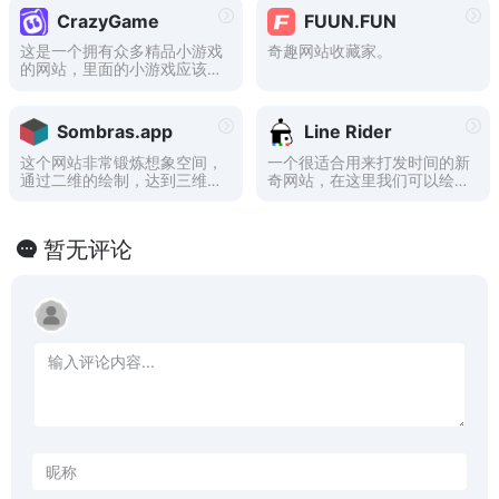
游戏，无需您下载、登录，更
CrazyGame
FUUN.FUN
无弹窗干扰。
这是一个拥有众多精品小游戏
奇趣网站收藏家。
的网站，里面的小游戏应该是
我们能在网页上运行的最高品
质了，比如网页版《CS》画
质就非常不错，而且该有的警
Sombras.app
Line Rider
匪、枪战、守点、安包等要素
一点都没少，甚至连武器检视
这个网站非常锻炼想象空间，
一个很适合用来打发时间的新
都有，这老板看了都得迷糊
通过二维的绘制，达到三维积
奇网站，在这里我们可以绘制
啊。
木的搭建。
各种各样的线段，设计成赛
道，然后点击播放就能看到这
个小哥在线段上飞驰，是一个
暂无评论
可以充分发挥想象力的网站。