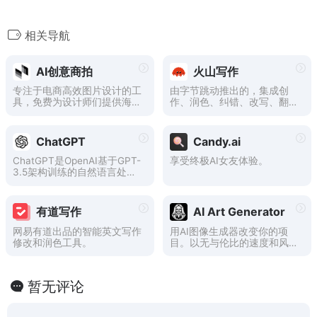
相关导航
AI创意商拍
火山写作
专注于电商高效图片设计的工
由字节跳动推出的，集成创
具，免费为设计师们提供海量
作、润色、纠错、改写、翻译
正版电商设计素材、白底图AI
等能力的中英文AI写作助手。
生成N张场景图等，通过AI的
技术，帮助设计师们实现10秒
ChatGPT
Candy.ai
搞定所有电商物料，更高效，
更智能！
ChatGPT是OpenAI基于GPT-
享受终极AI女友体验。
3.5架构训练的自然语言处理
模型，能够生成文本、回答问
题、进行闲聊等，具备强大的
智能水平。ChatGPT已被广泛
有道写作
AI Art Generator
应用于智能客服、智能写作、
智能翻译等领域，是自然语言
网易有道出品的智能英文写作
用AI图像生成器改变你的项
处理领域的重要工具之一。
修改和润色工具。
目。以无与伦比的速度和风格
生成高质量的AI图像，提升您
的创意视野。
暂无评论