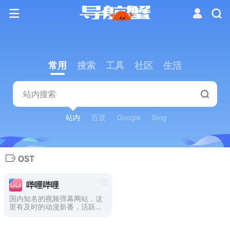
常用
搜索
工具
社区
生活
站内
百度
Google
Bing
OST
哔哩哔哩
国内知名的视频弹幕网站，这
里有及时的动漫新番，活跃的
ACG氛围，有创意的Up主。
大家可以在这里找到许多欢