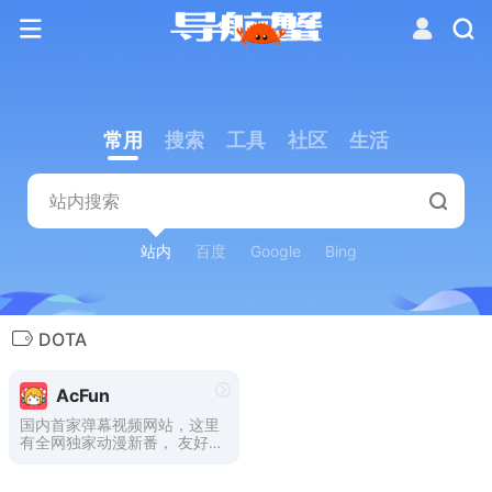
常用
搜索
工具
社区
生活
站内
百度
Google
Bing
DOTA
AcFun
国内首家弹幕视频网站，这里
有全网独家动漫新番， 友好
的弹幕氛围，有趣的UP主，
好玩有科技感的虚拟偶像，年