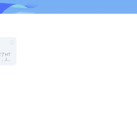
了HT
n，Jav
等各种编
也提
，您可