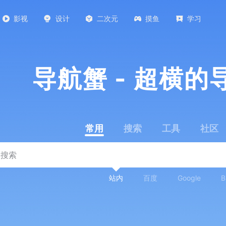
影视
设计
二次元
摸鱼
学习
导航蟹 - 超横的
常用
搜索
工具
社区
站内
百度
Google
B