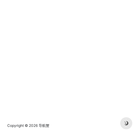
务，提供原创、优质、完整内
容的专业IT技术开发社区。
Copyright © 2026
导航蟹