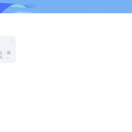
站，涵
科、急
入A
学常