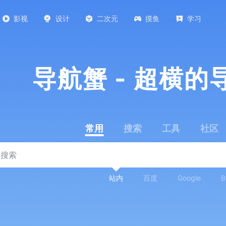
影视
设计
二次元
摸鱼
学习
导航蟹 - 超横的
常用
搜索
工具
社区
站内
百度
Google
B