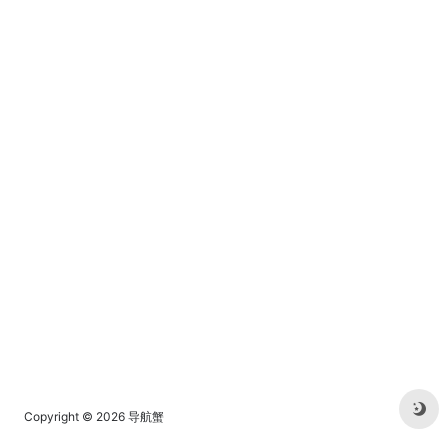
爱好者提供漫画、动画、资
讯、论坛一站式全方位动漫服
务
Copyright © 2026
导航蟹