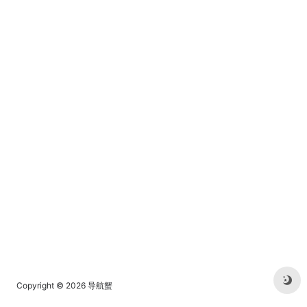
一种全新的寓教于乐的外语学
习新方式，让你如同玩游戏般
的学习外语，在玩的过程中掌
握新单词、短语和语法。
Copyright © 2026
导航蟹