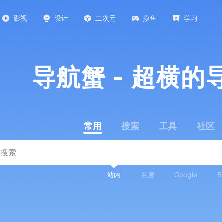
影视
设计
二次元
摸鱼
学习
导航蟹 - 超横的
常用
搜索
工具
社区
站内
百度
Google
B