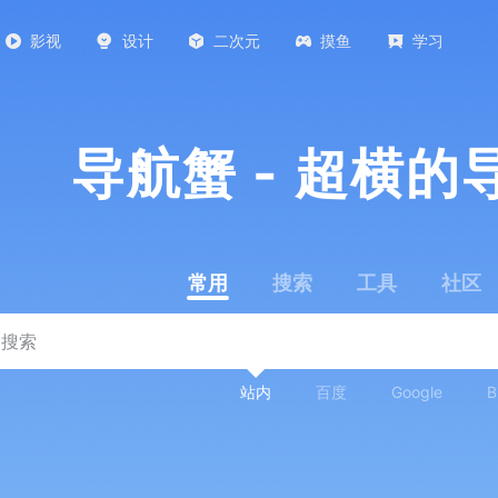
影视
设计
二次元
摸鱼
学习
导航蟹 - 超横的
常用
搜索
工具
社区
站内
百度
Google
B