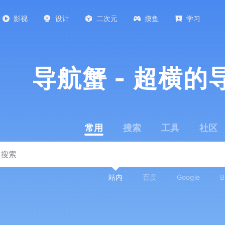
影视
设计
二次元
摸鱼
学习
导航蟹 - 超横的
常用
搜索
工具
社区
站内
百度
Google
B