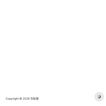
短剧资源，短剧种类丰富，每
一集时间不长，非常适合利用
碎片时间追剧。
Copyright © 2026
导航蟹