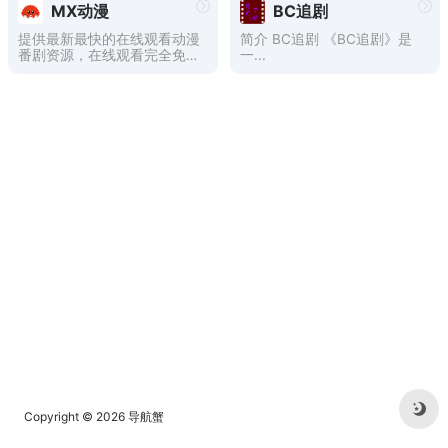
业在线樱花动漫VIP站。
正的囧次元动漫。
MX动漫
BC追剧
提供最新最快的在线观看动漫
简介 BC追剧 《BC追剧》是
番剧资源，在线观看完全免
一...
费、无须注册、高速播放、更
新及时的专业在线动漫网站，
是樱花动漫外最好打的备用动
漫网站。
Copyright © 2026
导航蟹