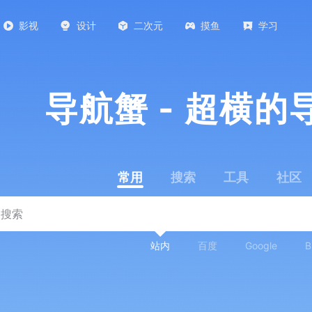
影视
设计
二次元
摸鱼
学习
导航蟹 - 超横的
常用
搜索
工具
社区
站内
百度
Google
B