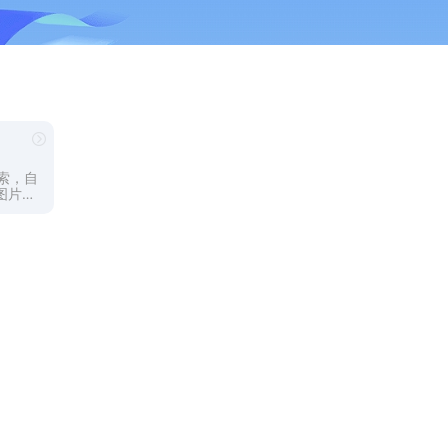
搜索，自
图片！
看看有