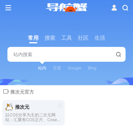
常用
搜索
工具
社区
生活
站内
百度
Google
Bing
推次元官方
推次元
以COS分享为主的二次元网
站：汇聚有COS正片、Coser
写真、Coser采访、COS视
频、动漫资讯等的二次元动漫