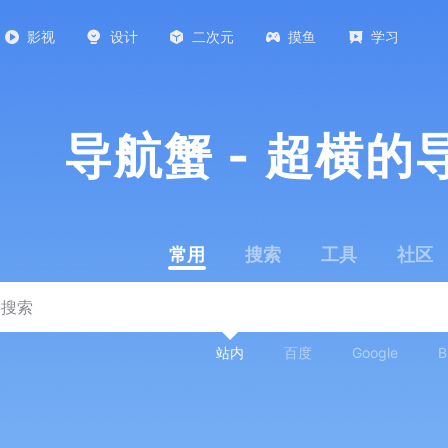
影视
设计
二次元
摸鱼
学习
导航蟹 - 超横的
常用
搜索
工具
社区
站内
百度
Google
B