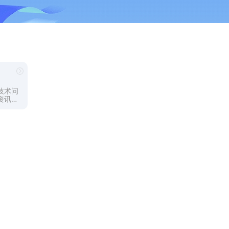
技术问
资讯为
纯粹、