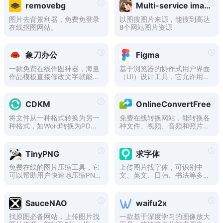
s、dxf）。
漫画的极致体验
removebg
Multi-service image search
图片去背景利器，免费免登录
以图搜图片来源，能搜到高达
在线抠图网站。
8个网站图片资源
象刀办公
Figma
一款免费在线作图神器，海量
基于浏览器的协作式用户界面
作品模板直接修改文字就能出
（UI）设计工具，它允许用户
图，快速一键出图。提供PPT
无需下载或安装任何软件，只
模板、简历模板、拼图、电商
需通过浏览器即可访问和使
图、广告设计、平面设计、海
用。还支持跨平台使用，包括
CDKM
OnlineConvertFree
报设计等高质量作品，用象刀
Windows、macOS、Linux和
办公做设计不求人操作简单易
Chrome OS等主流操作系统
将文件从一种格式转换为另一
免费在线转换网站，能转换各
上手。
以及移动设备上的iOS和Andr
种格式，如Word转换为PD
种文件、视频、音频和照片
oid操作系统。
F、PDF转换为JPG、EPUB转
等。
换为MOBI、WEBP转换为JP
G、SVG转换为PNG、MOV转
TinyPNG
求字体
换为MP4、MP4转换为MP
3、M4A转换为MP3。
免费在线的图片压缩工具，它
上传图片找字体，可识别中
可以帮助用户快速地压缩PNG
文、英文、日韩、书法等多种
和JPEG格式的图片，以减小
字体。
文件大小，提高网站的加载速
度，同时还能保持高质量的图
SauceNAO
waifu2x
片分辨率。用户只需要将需要
压缩的图片上传至TinyPNG的
找原图必备网站，上传图片找
一款基于深度学习的图像放大