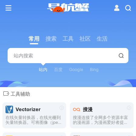
常用
搜索
工具
社区
生活
站内
百度
Google
Bing
工具辅助
Vectorizer
搜漫
在线矢量转换器，在线光栅到
搜漫连接了全网多个资源丰富
矢量转换器。可将图像（jpe
的漫画源，为漫画爱好者提供
g、jpg 或 png）转换为可缩放
最新最全的漫画资源搜索服
且清晰的矢量图（svg、ep
务，带你享受一站式看遍全网