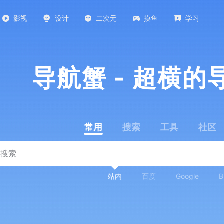
影视
设计
二次元
摸鱼
学习
导航蟹 - 超横的
常用
搜索
工具
社区
站内
百度
Google
B