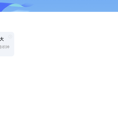
大
卷积神