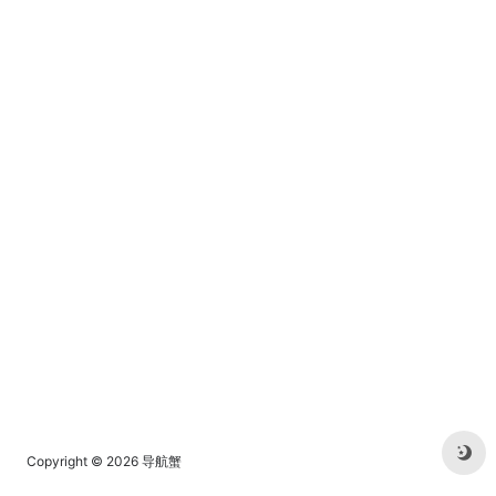
材,计划旅行,晒晒自己想要的
等好看的图片栏目分享与下
东西。
载。
Copyright © 2026
导航蟹