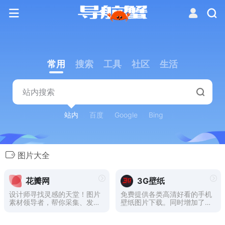
常用
搜索
工具
社区
生活
站内
百度
Google
Bing
图片大全
花瓣网
3G壁纸
设计师寻找灵感的天堂！图片
免费提供各类高清好看的手机
素材领导者，帮你采集、发现
壁纸图片下载。同时增加了桌
网络上你喜欢的事物。你可以
面壁纸图片、图片大全、明星
用它收集灵感,保存有用的素
图片大全、性感美女图片大全