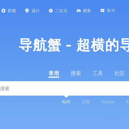
影视
设计
二次元
摸鱼
学习
导航蟹 - 超横的
常用
搜索
工具
社区
站内
百度
Google
B