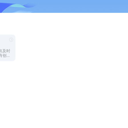
有及时
有创意
多欢