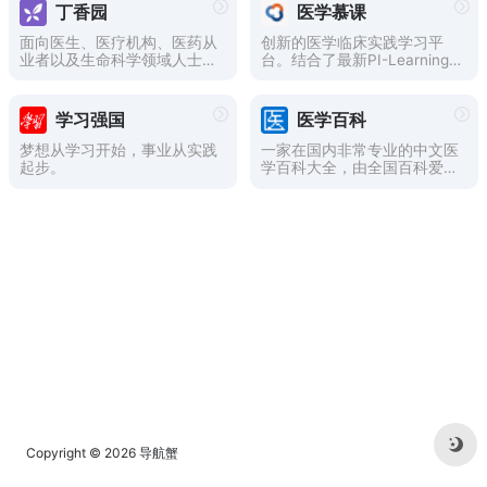
学百科，与我们一起普及医学
医学专升本、小儿推拿等，更
丁香园
医学慕课
常识，推广健康生活方式。
多课程敬请期待。
面向医生、医疗机构、医药从
创新的医学临床实践学习平
业者以及生命科学领域人士的
台。结合了最新PI-Learning
专业性社会化网络，提供医
教育理念，提供了丰富的临床
学、医疗、药学、生命科学等
医学各领域实践课程，并且富
相关领域的交流平台、专业知
有交互性及趣味性，用户共同
学习强国
医学百科
识、最新科研进展以及技术服
生产课程，学习、讨论知识，
务。
继续医学教育数字化平台，继
梦想从学习开始，事业从实践
一家在国内非常专业的中文医
续医学教育学分，免费继续医
起步。
学百科大全，由全国百科爱好
学教育学分，医学课程，肝病
者共同编辑，并由国内专业人
课程。
士进行审核。医学百科主要建
立了症状百科、疾病百科、药
品百科、中医百科、基因百
科、全国医院大全、百科论坛
等相关主要栏目。
Copyright © 2026
导航蟹