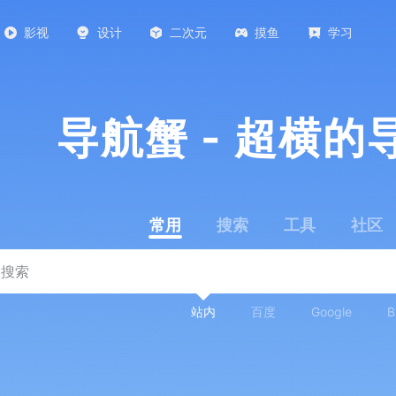
影视
设计
二次元
摸鱼
学习
导航蟹 - 超横的
常用
搜索
工具
社区
站内
百度
Google
B