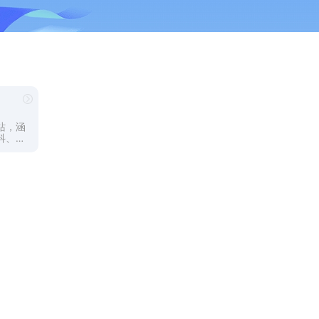
站，涵
科、急
入A
学常