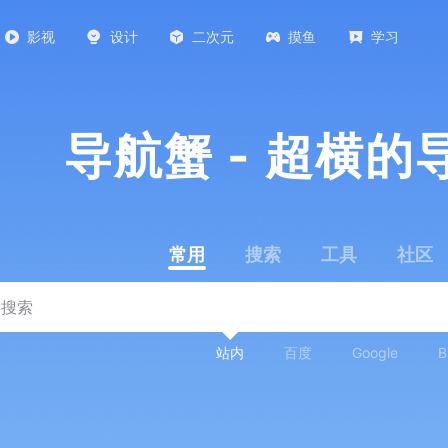
影视
设计
二次元
摸鱼
学习
导航蟹 - 超横的
常用
搜索
工具
社区
站内
百度
Google
B