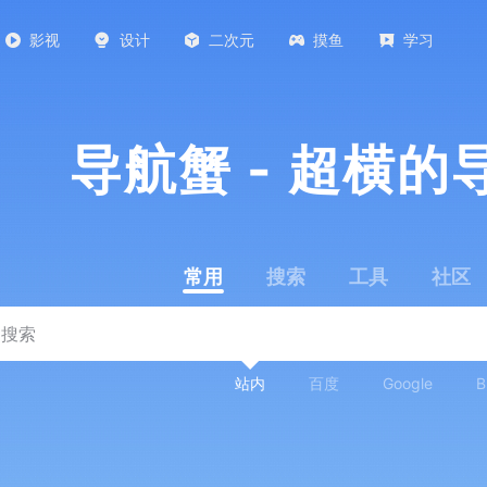
影视
设计
二次元
摸鱼
学习
导航蟹 - 超横的
常用
搜索
工具
社区
站内
百度
Google
B