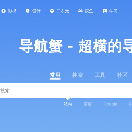
影视
设计
二次元
摸鱼
学习
导航蟹 - 超横的
常用
搜索
工具
社区
站内
百度
Google
B