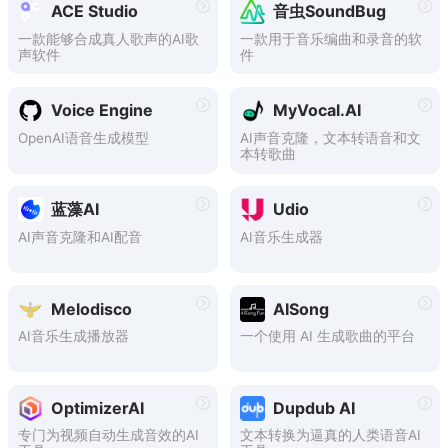
项，支持一键生成歌词等功
可供替换，直播打游戏无忧，
ACE Studio
音虫SoundBug
能。
同时支持电脑和手机。
一款能够合成真人歌声的AI歌
一款用于音乐编曲和录音的软
声软件
件
Voice Engine
MyVocal.AI
OpenAI语音生成模型
AI声音克隆，文本转语音和文
本转歌曲
蓝藻AI
Udio
AI声音克隆和AI配音
AI音乐生成器
Melodisco
AISong
AI音乐生成播放器
一个使用 AI 生成歌曲的平台
OptimizerAI
Dupdub AI
专门为视频自动生成音效的AI
文本转换为逼真的人类语音AI