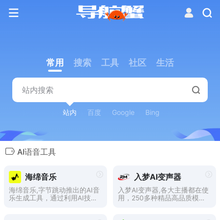
常用
搜索
工具
社区
生活
站内
百度
Google
Bing
AI语音工具
海绵音乐
入梦AI变声器
海绵音乐,字节跳动推出的AI音
入梦AI变声器,各大主播都在使
乐生成工具，通过利用AI技术
用，250多种精品高品质模型
生成个性化音乐。海绵音乐提
可下载一键安装，男声女声自
供灵感创作和自定义创作选
由切换，还可加载自定义模型