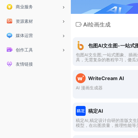
商业服务
资源素材
Ai绘画生成
媒体运营
创作工具
包图AI文生图,一站式图象、插
具，无需复杂的教程学习，傻瓜
友情链接
输入，一键生成高质高清图片。
WriteCream AI
AI 漫画生成器
稿定AI
稿定AI,稿定设计自研的首版文
模型，在出图质量，推理性能等
度对齐playground-v2，Pixart-a
等行业明星模型。