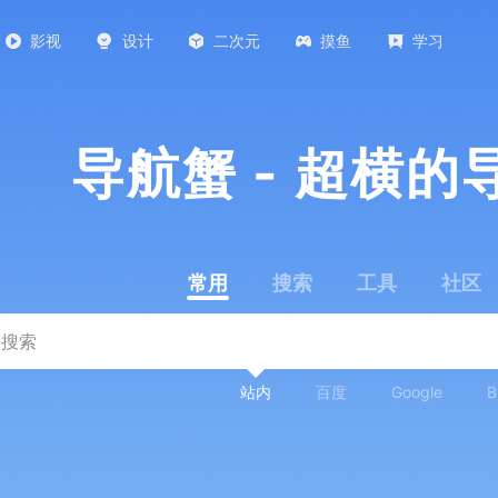
影视
设计
二次元
摸鱼
学习
导航蟹 - 超横的
常用
搜索
工具
社区
站内
百度
Google
B