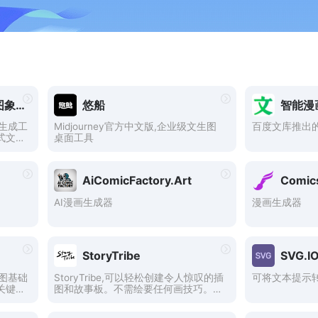
包图AI文生图-一站式图象、插画生成工具
悠船
智能漫
画生成工
Midjourney官方中文版,企业级文生图
百度文库推出的
式文本
桌面工具
AiComicFactory.Art
Comic
AI漫画生成器
漫画生成器
StoryTribe
SVG.I
生图基础
StoryTribe,可以轻松创建令人惊叹的插
可将文本提示转
关键维
图和故事板。不需绘要任何画技巧。在
lpha
几分钟内自定义角色、道具、背景和对
话气泡。