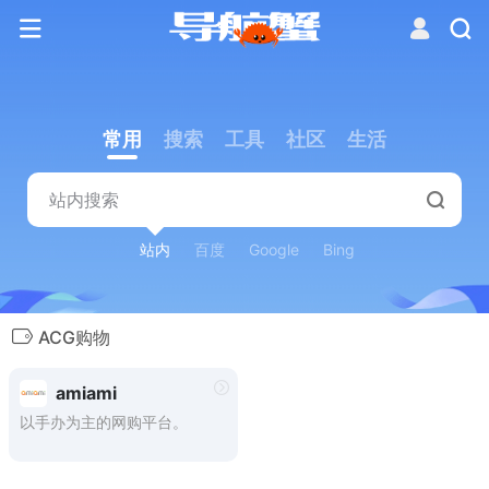
常用
搜索
工具
社区
生活
站内
百度
Google
Bing
ACG购物
amiami
以手办为主的网购平台。