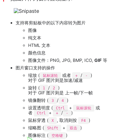
支持将剪贴板中的以下内容转为图片
图像
纯文本
HTML 文本
颜色信息
图像文件：PNG, JPG, BMP, ICO,
GIF
等
图片窗口支持的操作
缩放 (
或者
/
)
鼠标滚轮
+
-
对于 GIF 图片则是加速/减速
旋转 (
/
)
1
2
对于 GIF 图片则是 上一帧/下一帧
镜像翻转 (
/
)
3
4
设置透明度 (
+
或
Ctrl
鼠标滚轮
者
+
/
)
Ctrl
+
-
鼠标穿透 (
, 取消则按
)
X
F4
缩略图 (
+
)
Shift
双击
图像标注 (
)
空格键